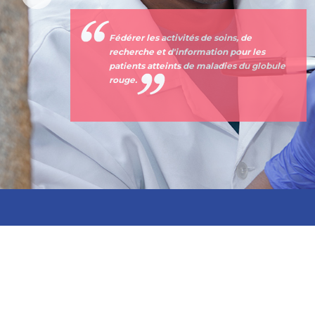
Fédérer les activités de soins, de
recherche et d'information pour les
patients atteints de maladies du globule
rouge.